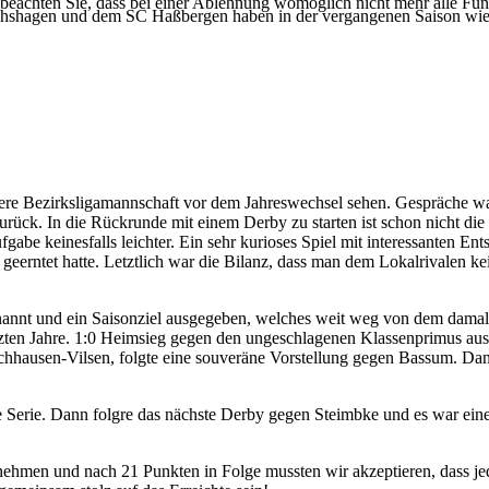
 beachten Sie, dass bei einer Ablehnung womöglich nicht mehr alle Funk
shagen und dem SC Haßbergen haben in der vergangenen Saison wieder 
.
sere Bezirksligamannschaft vor dem Jahreswechsel sehen. Gespräche wa
rück. In die Rückrunde mit einem Derby zu starten ist schon nicht die
be keinesfalls leichter. Ein sehr kurioses Spiel mit interessanten Ent
geerntet hatte. Letztlich war die Bilanz, dass man dem Lokalrivalen k
nannt und ein Saisonziel ausgegeben, welches weit weg von dem damal
letzten Jahre. 1:0 Heimsieg gegen den ungeschlagenen Klassenprimus aus
hausen-Vilsen, folgte eine souveräne Vorstellung gegen Bassum. Dann
 Serie. Dann folgre das nächste Derby gegen Steimbke und es war eine
zunehmen und nach 21 Punkten in Folge mussten wir akzeptieren, dass j