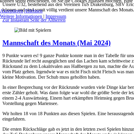
können selbst entscheiden, ob Sie die Cookies zulassen möchten. Bitte
Unsere Ü32, bestehend aus den Vereinen TuS Drakenburg, SBV Erich
können und sind somit völlig verdient unsere Mannschaft des Monats
Akzeptieren
Ablehnen
Weitere Informationen
|
Impressum
Zur Instagram Seite der Altherren
Mannschaft des Monats (Mai 2024)
9 Punkte waren es! 9 ganze Punkte konnte man in der Tabelle für un
Rückrunde lief recht ausgeglichen und das Lachen kam schrittweise zu
Rückstand zu dem Lokalrivalen aus Haßbergen zu tun, machte die Aufga
vom Platz gehen. Irgendwie war es nicht Fisch nicht Fleisch was man 
kleine Motivation. Der Schub muss geholfen haben.
In einer Besprechung vor der Rückrunde wurden viele Dinge klar be
erste Zähler geholt. Was dann folgte war wohl die größte Serie der 
einem 2-4 Auswärtssieg. Einem hart erkämpften Heimsieg gegen Bruch
Vorstellung gegen Mariensee.
Wir holten 18 von 18 Punkten aus diesen Spielen. Eine herausragende
eingefahren.
Die ersten Rückschläge gab es jetzt in den letzten zwei Spielen hin