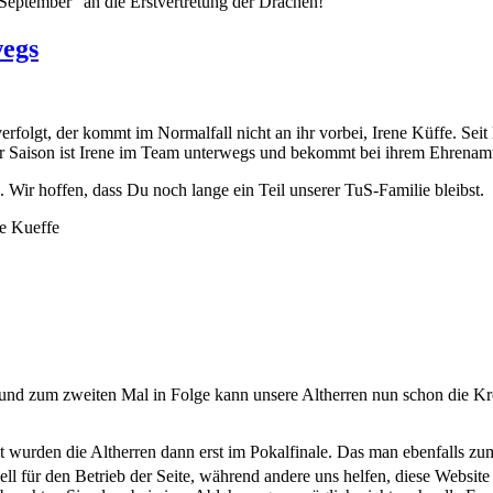
eptember“ an die Erstvertretung der Drachen!
wegs
lgt, der kommt im Normalfall nicht an ihr vorbei, Irene Küffe. Seit le
tzter Saison ist Irene im Team unterwegs und bekommt bei ihrem Ehrenam
. Wir hoffen, dass Du noch lange ein Teil unserer TuS-Familie bleibst.
d zum zweiten Mal in Folge kann unsere Altherren nun schon die Krei
t wurden die Altherren dann erst im Pokalfinale. Das man ebenfalls zu
ell für den Betrieb der Seite, während andere uns helfen, diese Websit