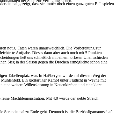
tionalitäten der Seite zur Verfügung stehen.
einmal gezeigt, dass sie immer noch einen ganz guten Ball spielen
ren nötig. Taten waren unausweichlich. Die Vorbereitung zur
 leichteste Aufgabe. Dieses dann aber auch noch mit 5 Punkten
scheidungen ließ uns schließlich mit einem torlosen Unentschieden
einen Sieg in der Saison gegen die Drachen ermöglichte schon eine
igen Tabellenplatz war. In Haßbergen wurde auf diesem Weg der
 Mühlenfeld. Ein großartiger Kampf unter Flutlicht in Weyhe mit
 eine weitere Willensleistung in Neuenkirchen und eine klare
 reine Machtdemonstration. Mit 4:0 wurde der siebte Streich
ede Serie einmal zu Ende geht. Dennoch ist die Bezirksligamannschaft