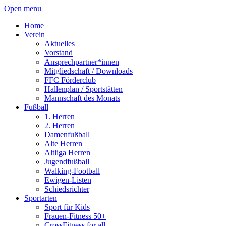
Open menu
Home
Verein
Aktuelles
Vorstand
Ansprechpartner*innen
Mitgliedschaft / Downloads
FFC Förderclub
Hallenplan / Sportstätten
Mannschaft des Monats
Fußball
1. Herren
2. Herren
Damenfußball
Alte Herren
Altliga Herren
Jugendfußball
Walking-Football
Ewigen-Listen
Schiedsrichter
Sportarten
Sport für Kids
Frauen-Fitness 50+
CrossFitness for all