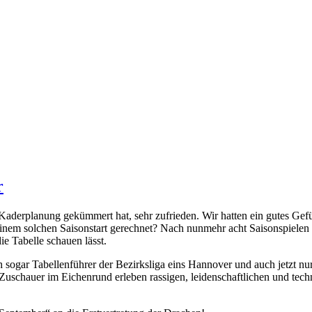
r
aderplanung gekümmert hat, sehr zufrieden. Wir hatten ein gutes Gefüh
inem solchen Saisonstart gerechnet? Nach nunmehr acht Saisonspielen st
e Tabelle schauen lässt.
 sogar Tabellenführer der Bezirksliga eins Hannover und auch jetzt nur
ie Zuschauer im Eichenrund erleben rassigen, leidenschaftlichen und te