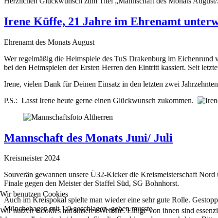
Herzlichen Glückwunsch zum Titel „Mannschaft des Monats August/S
Irene Küffe, 21 Jahre im Ehrenamt unter
Ehrenamt des Monats August
Wer regelmäßig die Heimspiele des TuS Drakenburg im Eichenrund verfo
bei den Heimspielen der Ersten Herren den Eintritt kassiert. Seit le
Irene, vielen Dank für Deinen Einsatz in den letzten zwei Jahrzehnten
P.S.: Lasst Irene heute gerne einen Glückwunsch zukommen.
Mannschaft des Monats Juni/ Juli
Kreismeister 2024
Souverän gewannen unsere Ü32-Kicker die Kreismeisterschaft Nord un
Finale gegen den Meister der Staffel Süd, SG Bohnhorst.
Wir benutzen Cookies
Auch im Kreispokal spielte man wieder eine sehr gute Rolle. Gestopp
Münchehagen mit 1:0 geschlagen geben musste.
Wir nutzen Cookies auf unserer Website. Einige von ihnen sind essenzi