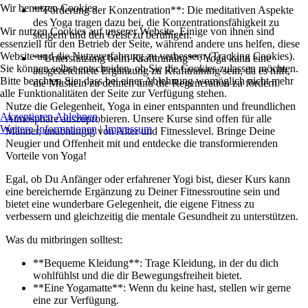
Wir benutzen Cookies
**Förderung der Konzentration**: Die meditativen Aspekte
des Yoga tragen dazu bei, die Konzentrationsfähigkeit zu
Wir nutzen Cookies auf unserer Website. Einige von ihnen sind
steigern und den Geist zu beruhigen.
essenziell für den Betrieb der Seite, während andere uns helfen, diese
Website und die Nutzererfahrung zu verbessern (Tracking Cookies).
**Unterstützung beim Krafttraining**: Yoga kann eine
Sie können selbst entscheiden, ob Sie die Cookies zulassen möchten.
ausgezeichnete Ergänzung zu Krafttraining sein, da es hilft,
Bitte beachten Sie, dass bei einer Ablehnung womöglich nicht mehr
die Muskeln zu dehnen und die Regeneration zu fördern.
alle Funktionalitäten der Seite zur Verfügung stehen.
Nutze die Gelegenheit, Yoga in einer entspannten und freundlichen
Akzeptieren
Ablehnen
Atmosphäre auszuprobieren. Unsere Kurse sind offen für alle
Weitere Informationen
|
Impressum
Männer, unabhängig von Alter und Fitnesslevel. Bringe Deine
Neugier und Offenheit mit und entdecke die transformierenden
Vorteile von Yoga!
Egal, ob Du Anfänger oder erfahrener Yogi bist, dieser Kurs kann
eine bereichernde Ergänzung zu Deiner Fitnessroutine sein und
bietet eine wunderbare Gelegenheit, die eigene Fitness zu
verbessern und gleichzeitig die mentale Gesundheit zu unterstützen.
Was du mitbringen solltest:
**Bequeme Kleidung**: Trage Kleidung, in der du dich
wohlfühlst und die dir Bewegungsfreiheit bietet.
**Eine Yogamatte**: Wenn du keine hast, stellen wir gerne
eine zur Verfügung.