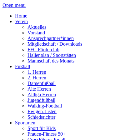
Open menu
Home
Verein
Aktuelles
Vorstand
Ansprechpartner*innen
Mitgliedschaft / Downloads
FFC Förderclub
Hallenplan / Sportstätten
Mannschaft des Monats
Fußball
1. Herren
2. Herren
Damenfußball
Alte Herren
Altliga Herren
Jugendfußball
Walking-Football
Ewigen-Listen
Schiedsrichter
Sportarten
Sport für Kids
Frauen-Fitness 50+
CrossFitness for all